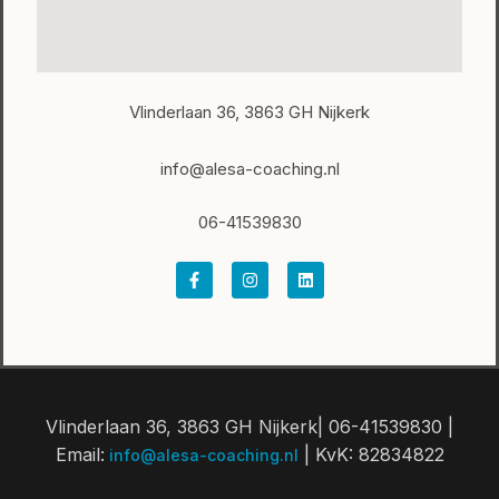
Vlinderlaan 36, 3863 GH Nijkerk
info@alesa-coaching.nl
06-41539830
F
I
L
a
n
i
c
s
n
e
t
k
b
a
e
o
g
d
o
r
i
k
a
n
-
m
f
Vlinderlaan 36, 3863 GH Nijkerk| 06-41539830 |
Email:
| KvK: 82834822
info@alesa-coaching.nl