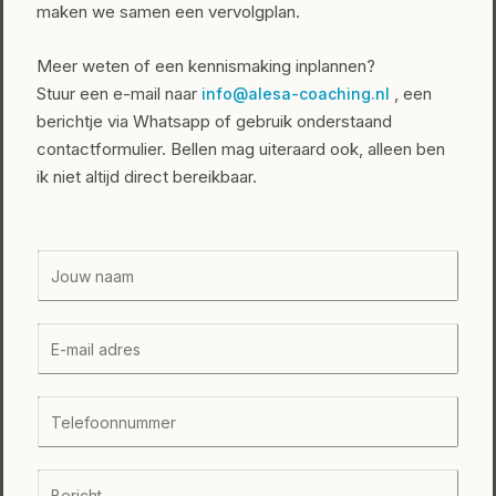
maken we samen een vervolgplan.
Meer weten of een kennismaking inplannen?
Stuur een e-mail naar
, een
info@alesa-coaching.nl
berichtje via Whatsapp of gebruik onderstaand
contactformulier. Bellen mag uiteraard ook, alleen ben
ik niet altijd direct bereikbaar.
J
o
u
J
w
o
n
u
a
T
w
a
e
e
m
l
-
B
*
e