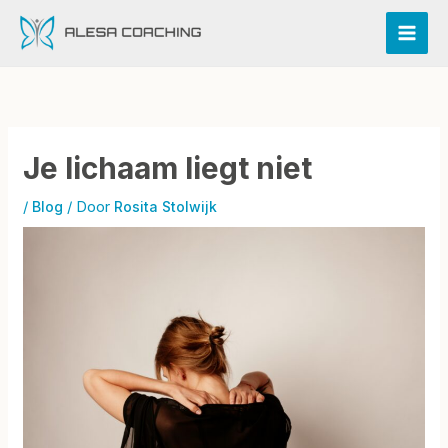
Ga
naar
de
inhoud
Je lichaam liegt niet
/
/ Door
Blog
Rosita Stolwijk