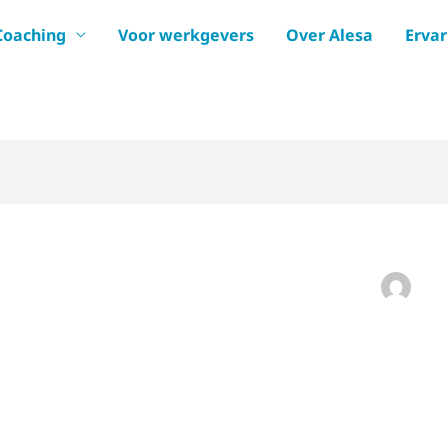
Coaching
Voor werkgevers
Over Alesa
Erva